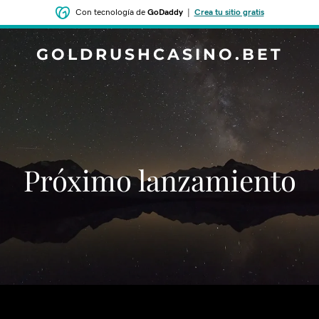
Con tecnología de
GoDaddy
|
Crea tu sitio gratis
GOLDRUSHCASINO.BET
‌‌Próximo lanzamiento