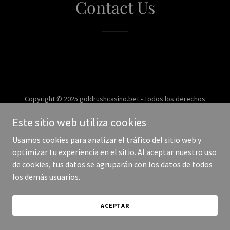
Contact Us
Copyright © 2025 goldrushcasino.bet - Todos los derechos
reservados.
Este sitio web utiliza cookies
Con tecnología de
Usamos cookies para analizar el tráfico del sitio web y
optimizar tu experiencia en el sitio. Al aceptar nuestro uso
de cookies, tus datos se agruparán con los datos de todos
los demás usuarios.
ACEPTAR